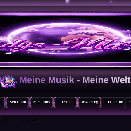
ne Musik - Meine Welt ------>
V
e
Sendeplan
Wunschbox
Team
Bewerbung
ET-Host-Chat