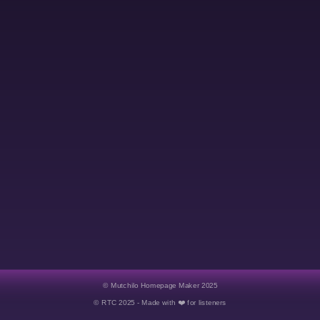
©
Mutchilo Homepage Maker 2025
© RTC 2025 - Made with ❤️ for listeners