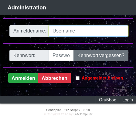
Administration
Anmeldename:
Kennwort:
Kennwort vergessen?
Angemeldet bleiben
Grußbox
Login
Sendeplan PHP Script v.3.0.10
© Copyright 2026 by
DR-Computer